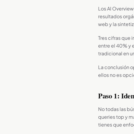
Los AI Overview
resultados org
web y la sinteti
Tres cifras que
entre el 40% y e
tradicional en 
La conclusión op
ellos no es opci
Paso 1: Ide
No todas las bú
queries top y m
tienes que enfoc