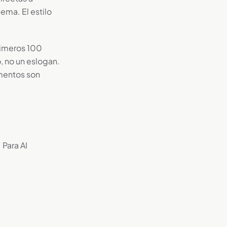
ema. El estilo
primeros 100
, no un eslogan.
ementos son
Para AI