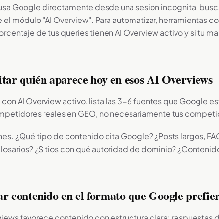
usa Google directamente desde una sesión incógnita, busc
e el módulo "AI Overview". Para automatizar, herramientas c
rcentaje de tus queries tienen AI Overview activo y si tu m
itar quién aparece hoy en esos AI Overviews
 con AI Overview activo, lista las 3-6 fuentes que Google es
mpetidores reales en GEO, no necesariamente tus competid
ones. ¿Qué tipo de contenido cita Google? ¿Posts largos, FA
losarios? ¿Sitios con qué autoridad de dominio? ¿Contenido
ar contenido en el formato que Google prefie
iews favorece contenido con estructura clara: respuestas d