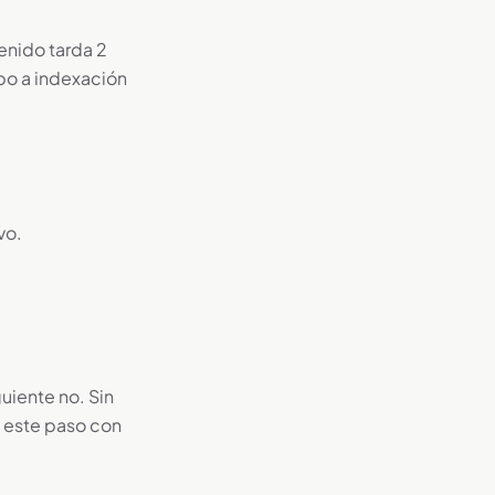
enido tarda 2
po a indexación
vo.
uiente no. Sin
 este paso con