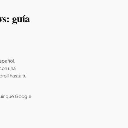
s: guía
spañol.
 con una
roll hasta tu
guir que Google