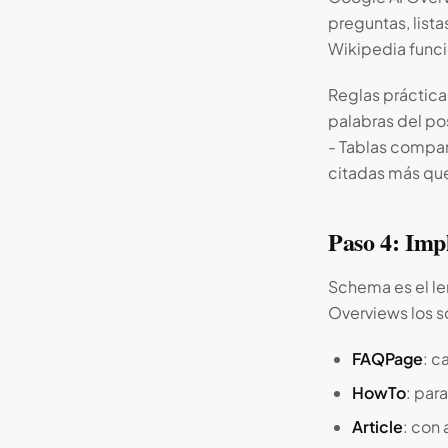
preguntas, list
Wikipedia funci
Reglas prácticas
palabras del po
- Tablas compar
citadas más que 
Paso 4: Im
Schema es el le
Overviews los s
FAQPage
: c
HowTo
: par
Article
: con