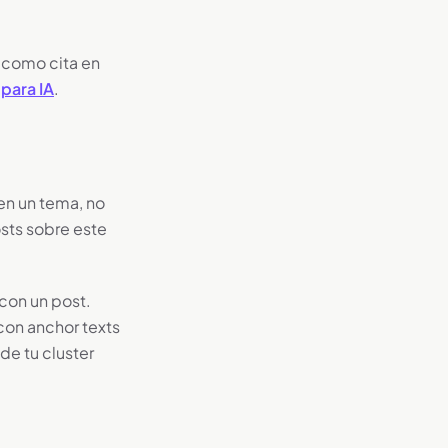
e como cita en
para IA
.
en un tema, no
osts sobre este
 con un post.
con anchor texts
de tu cluster