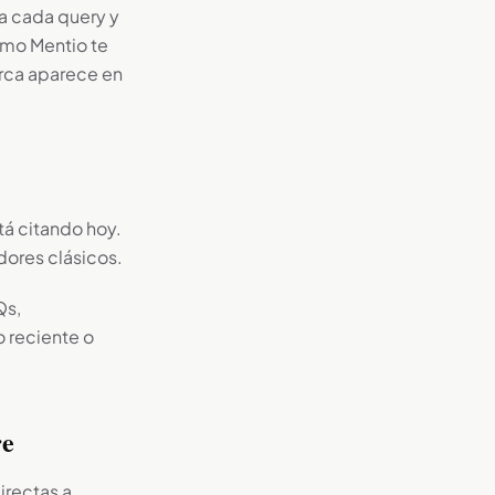
a cada query y
omo Mentio te
arca aparece en
tá citando hoy.
ores clásicos.
Qs,
 reciente o
re
irectas a