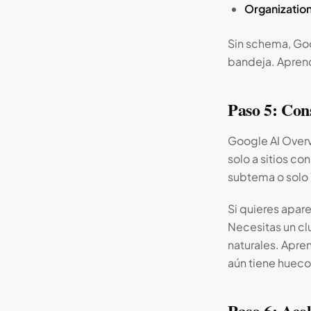
Organizatio
Sin schema, Goo
bandeja. Apren
Paso 5: Cons
Google AI Overv
solo a sitios co
subtema o solo 
Si quieres apar
Necesitas un cl
naturales. Apre
aún tiene hueco
Paso 6: Ace