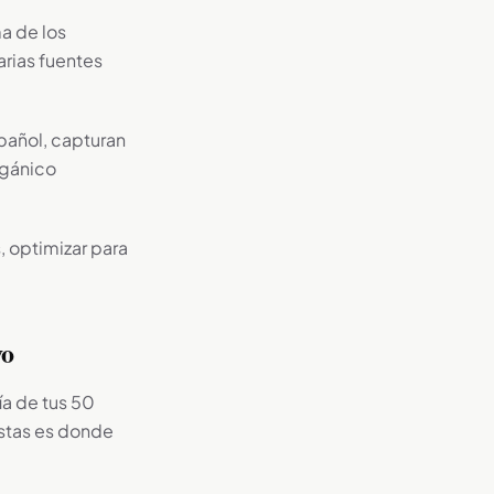
a de los
rias fuentes
pañol, capturan
rgánico
, optimizar para
vo
ía de tus 50
estas es donde