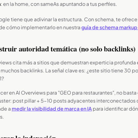
n
: en la home, con sameAs apuntando a tus perfiles.
gle tiene que adivinar la estructura. Con schema, te ofrec
de cómo implementarlo en nuestra
guía de schema markup 
truir autoridad temática (no solo backlinks)
iews cita más a sitios que demuestran experticia profunda 
n muchos backlinks. La señal clave es: ¿este sitio tiene 30 p
1?
ecer en AI Overviews para "GEO para restaurantes", no basta
uster: post pillar + 5-10 posts adyacentes interconectados 
nde a
medir la visibilidad de marca en IA
para identificar dón
s.
lerar la indexación