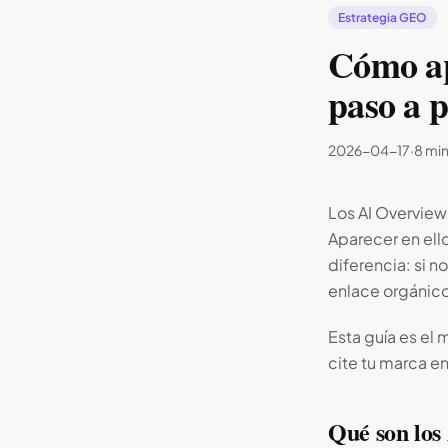
Estrategia GEO
Cómo ap
paso a 
2026-04-17
·
8 min
Los AI Overvie
Aparecer en ell
diferencia: si n
enlace orgánico
Esta guía es el
cite tu marca en
Qué son los