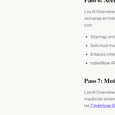
Los AI Overview
semanas en inde
con:
Sitemap.xml
Solicitud ma
Enlaces inte
IndexNow API
Paso 7: Med
Los AI Overview
medición siste
las
7 métricas 