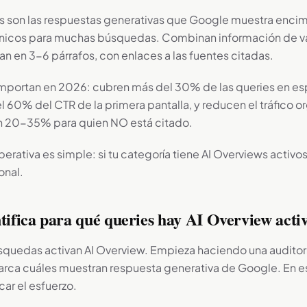
s son las respuestas generativas que Google muestra encim
ánicos para muchas búsquedas. Combinan información de va
zan en 3-6 párrafos, con enlaces a las fuentes citadas.
 importan en 2026: cubren más del 30% de las queries en es
l 60% del CTR de la primera pantalla, y reducen el tráfico o
un 20-35% para quien NO está citado.
erativa es simple: si tu categoría tiene AI Overviews activos
onal.
ntifica para qué queries hay AI Overview acti
squedas activan AI Overview. Empieza haciendo una auditor
arca cuáles muestran respuesta generativa de Google. En 
ar el esfuerzo.