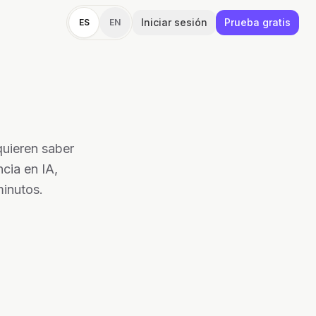
Iniciar sesión
Prueba gratis
ES
EN
quieren saber
cia en IA,
minutos.