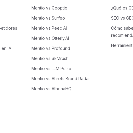
Mentio vs Geoptie
¿Qué es G
Mentio vs Surfeo
SEO vs GE
etidores
Mentio vs Peec AI
Cómo sabe
recomienda
Mentio vs Otterly.AI
Herramient
 en IA
Mentio vs Profound
Mentio vs SEMrush
Mentio vs LLM Pulse
Mentio vs Ahrefs Brand Radar
Mentio vs AthenaHQ