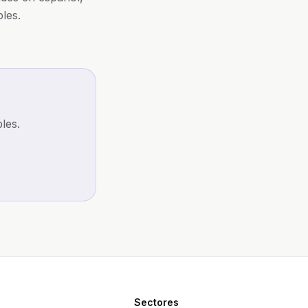
les.
les.
Sectores