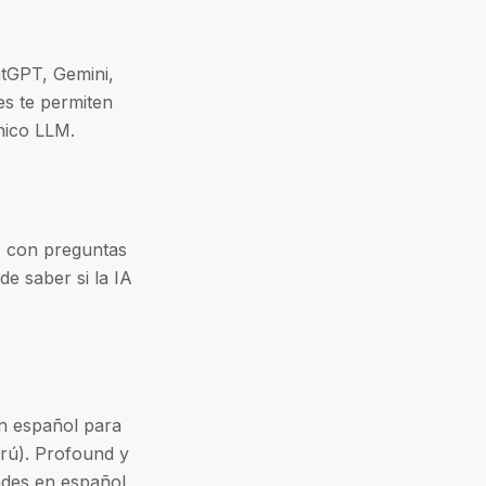
atGPT, Gemini,
res te permiten
único LLM.
o, con preguntas
de saber si la IA
n español para
rú). Profound y
ndes en español,