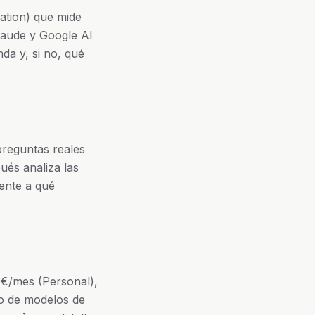
ation) que mide
laude y Google AI
da y, si no, qué
preguntas reales
ués analiza las
rente a qué
29€/mes (Personal),
o de modelos de