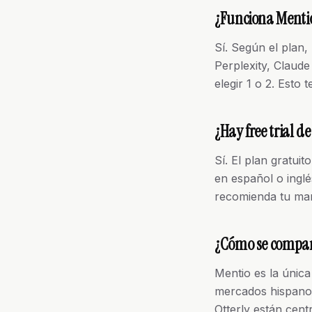
¿Funciona Mentio
Sí. Según el plan,
Perplexity, Claude 
elegir 1 o 2. Esto
¿Hay free trial d
Sí. El plan gratuit
en español o inglé
recomienda tu marc
¿Cómo se compar
Mentio es la únic
mercados hispanoh
Otterly están cen