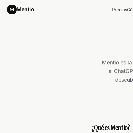
Mentio
Precios
Có
Mentio es la
si ChatGP
descubr
¿Qué es Mentio?