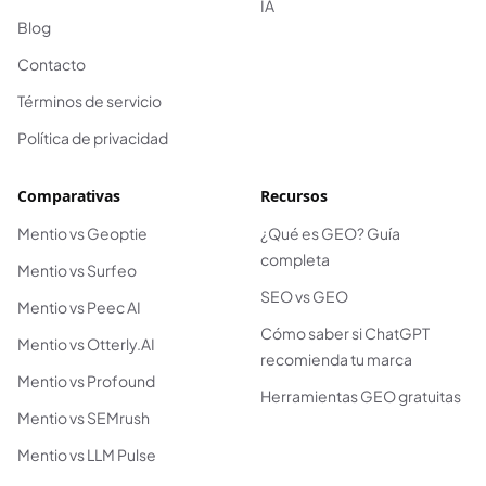
IA
Blog
Contacto
Términos de servicio
Política de privacidad
Comparativas
Recursos
Mentio vs Geoptie
¿Qué es GEO? Guía
completa
Mentio vs Surfeo
SEO vs GEO
Mentio vs Peec AI
Cómo saber si ChatGPT
Mentio vs Otterly.AI
recomienda tu marca
Mentio vs Profound
Herramientas GEO gratuitas
Mentio vs SEMrush
Mentio vs LLM Pulse