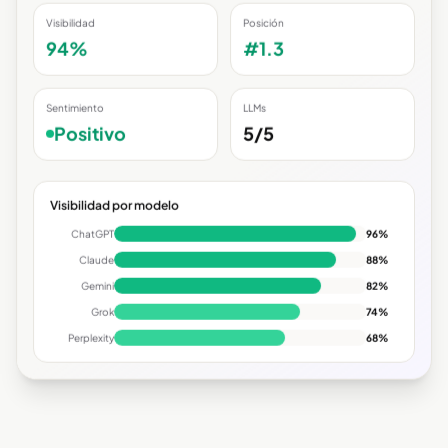
Visibilidad
Posición
94%
#1.3
Sentimiento
LLMs
Positivo
5/5
Visibilidad por modelo
ChatGPT
96
%
Claude
88
%
Gemini
82
%
Grok
74
%
Perplexity
68
%