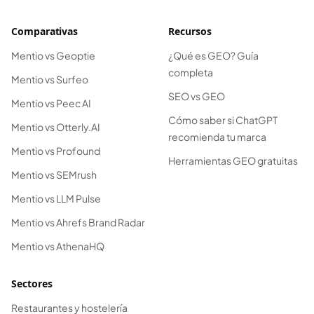
Comparativas
Recursos
Mentio vs Geoptie
¿Qué es GEO? Guía
completa
Mentio vs Surfeo
SEO vs GEO
Mentio vs Peec AI
Cómo saber si ChatGPT
Mentio vs Otterly.AI
recomienda tu marca
Mentio vs Profound
Herramientas GEO gratuitas
Mentio vs SEMrush
Mentio vs LLM Pulse
Mentio vs Ahrefs Brand Radar
Mentio vs AthenaHQ
Sectores
Restaurantes y hostelería