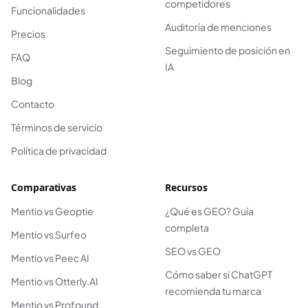
competidores
Funcionalidades
Auditoría de menciones
Precios
Seguimiento de posición en
FAQ
IA
Blog
Contacto
Términos de servicio
Política de privacidad
Comparativas
Recursos
Mentio vs Geoptie
¿Qué es GEO? Guía
completa
Mentio vs Surfeo
SEO vs GEO
Mentio vs Peec AI
Cómo saber si ChatGPT
Mentio vs Otterly.AI
recomienda tu marca
Mentio vs Profound