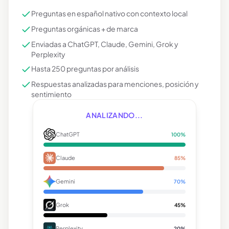
Preguntas en español nativo con contexto local
Preguntas orgánicas + de marca
Enviadas a ChatGPT, Claude, Gemini, Grok y
Perplexity
Hasta 250 preguntas por análisis
Respuestas analizadas para menciones, posición y
sentimiento
ANALIZANDO...
ChatGPT
100
%
Claude
85
%
Gemini
70
%
Grok
45
%
Perplexity
20
%