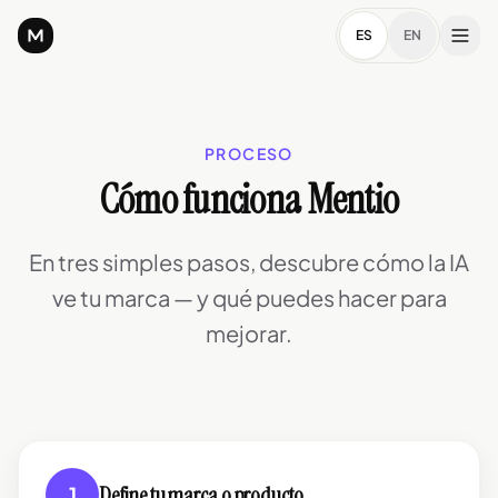
ES
EN
PROCESO
Cómo funciona Mentio
En tres simples pasos, descubre cómo la IA
ve tu marca — y qué puedes hacer para
mejorar.
Define tu marca o producto
1