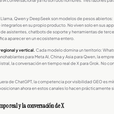
a IA conversacional ya no son dos nombres. Tres razones para
Llama, Qwen y DeepSeek son modelos de pesos abiertos: 
ntegrarlos en su propio producto. No viven solo en sus apps 
 de asistentes, chatbots de soporte y herramientas de terc
ifica aparecer en un ecosistema entero.
egional y vertical.
Cada modelo domina un territorio: What
ohablantes para Meta AI, China y Asia para Qwen, la empr
istral, la conversación en tiempo real de X para Grok. No co
uera de ChatGPT, la competencia por visibilidad GEO es mí
osicionan ahora en estos canales lo hacen prácticamente sin
empo real y la conversación de X