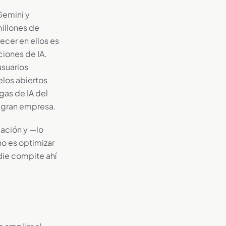
Gemini y
illones de
ecer en ellos es
ciones de IA.
usuarios
los abiertos
as de IA del
a gran empresa.
mación y —lo
no es optimizar
die compite ahí