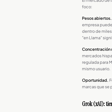
El mercado de l
foco:
Pesos abiertos.
empresa puede i
dentro de miles
"en Llama" sign
Concentración r
mercados hispan
regulada para M
mismo usuario.
Oportunidad.
F
marcas que se p
Grok (xAI): ti