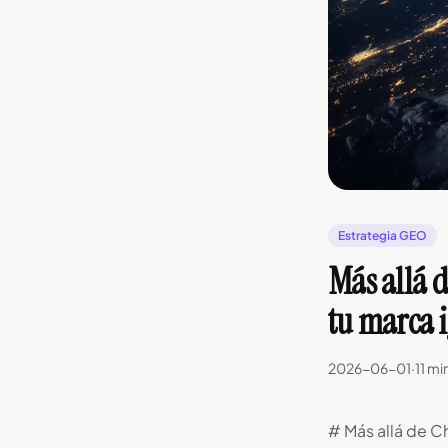
Estrategia GEO
Más allá 
tu marca 
2026-06-01
·
11 mi
# Más allá de C