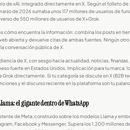
lo de xAI, integrado directamente en X. Según el folleto de 
arzo de 2026 sumaba unos 117 millones de usuarios de fun
iverso de 550 millones de usuarios de X+Grok.
es cómo encuentra la información: combina los posts en tie
b abierta y devuelve citas de ambas fuentes. Ningún otro
 la conversación pública de X.
diencia de X, con sesgo hacia actualidad, noticias, finanzas, 
 peso fuerte en Estados Unidos. Implicación para tu marca: l
 Grok directamente. Si tu categoría se discute en X (B2B tec
ciones y el discurso reciente en la plataforma son tu palanc
Llama: el gigante dentro de WhatsApp
sistente de Meta, construido sobre los modelos Llama y em
gram, Facebook y Messenger. Supera los 1.200 millones de