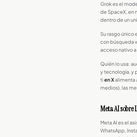
Grok es el mode
de SpaceX, en m
dentro de un un
Su rasgo único 
con búsqueda we
acceso nativo a
Quién lo usa: au
y tecnología, y
ti
en X
alimenta a
medios), las men
Meta AI sobre 
Meta AI es el a
WhatsApp, Insta