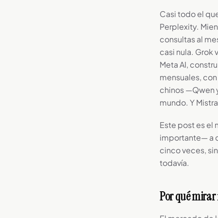
Casi todo el qu
Perplexity. Mie
consultas al me
casi nula. Grok 
Meta AI, constr
mensuales, con 
chinos —Qwen y
mundo. Y Mistra
Este post es el
importante— a c
cinco veces, si
todavía.
Por qué mirar