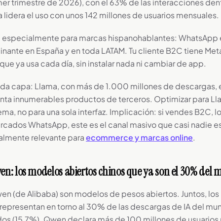
er trimestre de 2026), con el 63% de las interacciones den
 lidera el uso con unos 142 millones de usuarios mensuales.
a especialmente para marcas hispanohablantes: WhatsApp e
nante en España y en toda LATAM. Tu cliente B2C tiene Meta
que ya usa cada día, sin instalar nada ni cambiar de app.
da capa: Llama, con más de 1.000 millones de descargas, 
enta innumerables productos de terceros. Optimizar para Ll
ma, no para una sola interfaz. Implicación: si vendes B2C, l
ados WhatsApp, este es el canal masivo que casi nadie es
almente relevante para
ecommerce y marcas online
.
n: los modelos abiertos chinos que ya son el 30% del
n (de Alibaba) son modelos de pesos abiertos. Juntos, lo
 representan en torno al 30% de las descargas de IA del mu
os (15,7%). Qwen declara más de 100 millones de usuarios