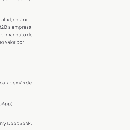
salud, sector
 B2B a empresa
 por mandato de
o valor por
 dos, además de
sApp).
 y DeepSeek.