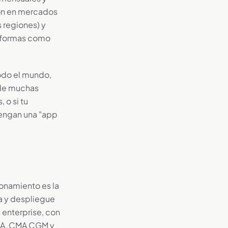
ón en mercados
 regiones) y
taformas como
odo el mundo,
 de muchas
 o si tu
tengan una "app
ionamiento es la
a y despliegue
enterprise, con
AXA, CMA CGM y