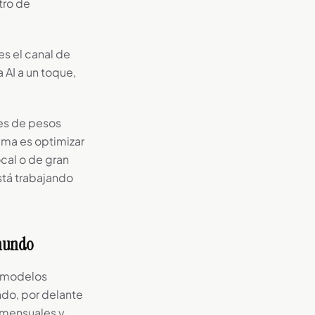
tro de
s el canal de
 AI a un toque,
es de pesos
ama es optimizar
ocal o de gran
tá trabajando
 mundo
s modelos
ndo, por delante
 mensuales y