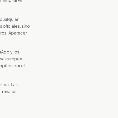
 ampliar el
cualquier
oficiales, sino
eros. Aparecer
sApp y los
esa europea
mpiten por el
nima. Las
 rivales.