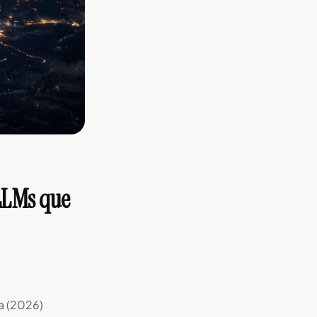
 LLMs que
a (2026)