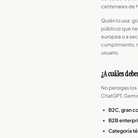
centenares de h
Quién lo usa: g
público) que ne
europea o a sec
cumplimiento, n
usuario.
¿A cuáles debe
No persigas los
ChatGPT, Gemini
B2C, gran c
B2B enterpr
Categoría té