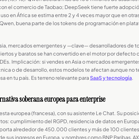
 con el comercio de Taobao; DeepSeek tiene fuerte adopci
uso en África se estima entre 2 y 4 veces mayor que en otras
a Qwen, buena parte de los tokens de programación en pla
Asia, mercados emergentes y —clave— desarrolladores de t
biertos y baratos se han convertido en el motor por defecto
IDEs. Implicación: si vendes en Asia o mercados emergentes,
cnica o de desarrollo, estos modelos te afectan aunque no 
a en tu país. Es terreno relevante para
SaaS y tecnología
.
ternativa soberana europea para enterprise
uesta europea (francesa), con su asistente Le Chat. Su posic
tos: cumplimiento del RGPD, residencia de datos en Europ
orta alrededor de 450.000 clientes y más de 100 clientes 
de sus ingresos en Europa, y nombres como BNP Paribas, 