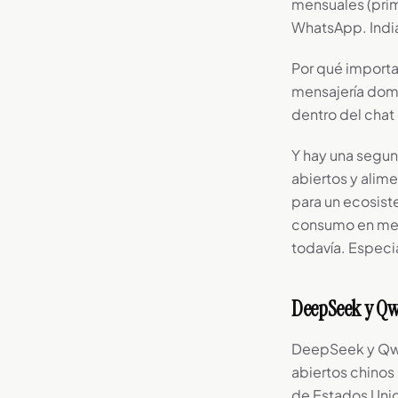
mensuales (prim
WhatsApp. India
Por qué import
mensajería domi
dentro del chat 
Y hay una segun
abiertos y alim
para un ecosiste
consumo en merc
todavía. Especi
DeepSeek y Qwe
DeepSeek y Qwe
abiertos chinos
de Estados Unid