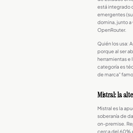
está integrado
emergentes (su 
domina, junto 
OpenRouter.
Quién los usa: 
porque al ser a
herramientas e 
categoría es té
de marca" famos
Mistral: la al
Mistral es la ap
soberanía de da
on-premise. Rep
cerca del 60% 