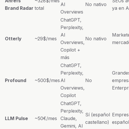
Ahrefs
~328$/mes
SEOs a
AI
No nativo
Brand Radar
total
ya en A
Overviews
ChatGPT,
Perplexity,
AI
Market
Otterly
~29$/mes
No nativo
Overviews,
mercad
Copilot +
más
ChatGPT,
Perplexity,
Grande
Profound
~500$/mes
AI
No
empres
Overviews,
Enterpr
Copilot
ChatGPT,
Perplexity,
Sí (español
Empres
LLM Pulse
~50€/mes
Claude,
castellano)
españo
Gemini, AI