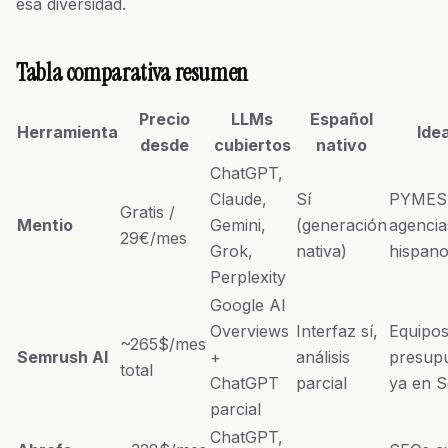
esa diversidad.
Tabla comparativa resumen
Precio
LLMs
Español
Herramienta
Ide
desde
cubiertos
nativo
ChatGPT,
Claude,
Sí
PYMES
Gratis /
Mentio
Gemini,
(generación
agencia
29€/mes
Grok,
nativa)
hispano
Perplexity
Google AI
Overviews
Interfaz sí,
Equipo
~265$/mes
Semrush AI
+
análisis
presupu
total
ChatGPT
parcial
ya en 
parcial
ChatGPT,