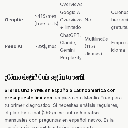
Overviews
Google AI
Quiene
~41$/mes
Geoptie
Overviews
No
herrami
(free tools)
+ limitado
gratuita
ChatGPT,
Multilingüe
Claude,
Empresa
Peec AI
~39$/mes
(115+
Gemini,
idioma
idiomas)
Perplexity
¿Cómo elegir? Guía según tu perfil
Si eres una PYME en España o Latinoamérica con
presupuesto limitado:
empieza con Mentio Free para
tu primer diagnóstico. Si necesitas análisis regulares,
el plan Personal (29€/mes) cubre 5 análisis
mensuales con preguntas en español nativo. Es la
opción más asequible y la única pensada