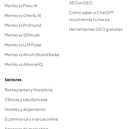
SEO vs GEO
Mentio vs Peec AI
Cómo saber si ChatGPT
Mentio vs Otterly.AI
recomienda tu marca
Mentio vs Profound
Herramientas GEO gratuitas
Mentio vs SEMrush
Mentio vs LLM Pulse
Mentio vs Ahrefs Brand Radar
Mentio vs AthenaHQ
Sectores
Restaurantes y hostelería
Clínicas y salud privada
Hoteles y alojamiento
Ecommerce y marcas online
Agencias de marketing