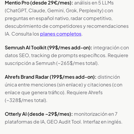
Mentio Pro (desde 29€/mes):
análisis en 5 LLMs
(ChatGPT, Claude, Gemini, Grok, Perplexity) con
preguntas en español nativo, radar competitivo,
descubrimiento de competidores y recomendaciones
IA. Consulta los
planes completos
.
Semrush AI Toolkit (99$/mes add-on):
integración con
datos SEO, tracking de prompts específicos. Requiere
suscripción a Semrush (~265$/mes total).
Ahrefs Brand Radar (199$/mes add-on):
distinción
única entre menciones (sin enlace) y citaciones (con
enlace que genera tráfico). Requiere Ahrefs
(~328$/mes total).
Otterly AI (desde ~29$/mes):
monitorización en 7
plataformas de IA, GEO Audit Tool. Interfaz en inglés.